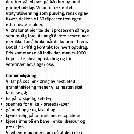
deretter går vi over på håndtering med
grime/hodelag. Vi tar for oss enkel
utstyrstilvenning som pussing, rensking av
høver, dekken o.l. Vi tilpasser treningen
etter hestens alder.
Vi ønsker at eier tar del i prosessen så mye
som mulig fordi å unngå å lære hesten noe
eier ikke kan å bruke når de kommer hjem.
Det blir skriftlig kontrakt for hvert oppdrag.
Pris kommer an på individet, men ca 1000
kr per uke pluss oppstalling og fôr ,
veterinær, hovslager osv.
Grunninnkjøring
Vi tar på oss innkjøring av hest. Med
grunninnkjøring mener vi at hesten skal
lære seg å;
ha på forskjellig seletøy
spennes for ulike kjøreredskaper
gå med høye og lave drag
kjøres rolig på tur med andre, og alene
kjøres inne på en bane i enkel dressur og
presisjon
Vi vil gjøre oppmerksom på at det ikke er