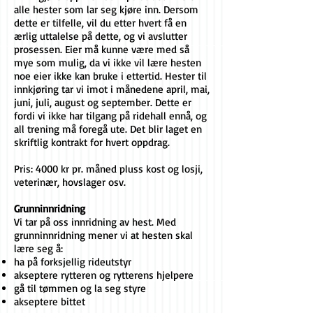
alle hester som lar seg kjøre inn. Dersom
dette er tilfelle, vil du etter hvert få en
ærlig uttalelse på dette, og vi avslutter
prosessen. Eier må kunne være med så
mye som mulig, da vi ikke vil lære hesten
noe eier ikke kan bruke i ettertid. Hester til
innkjøring tar vi imot i månedene april, mai,
juni, juli, august og september. Dette er
fordi vi ikke har tilgang på ridehall ennå, og
all trening må foregå ute. Det blir laget en
skriftlig kontrakt for hvert oppdrag.
Pris: 4000 kr pr. måned pluss kost og losji,
veterinær, hovslager osv.
Grunninnridning
Vi tar på oss innridning av hest. Med
grunninnridning mener vi at hesten skal
lære seg å:
ha på forksjellig rideutstyr
akseptere rytteren og rytterens hjelpere
gå til tømmen og la seg styre
akseptere bittet