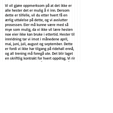
Vi vil gjøre oppmerksom på at det ikke er
alle hester det er mulig å ri inn. Dersom
dette er tilfelle, vil du etter hvert få en
ærlig uttalelse på dette, og vi avslutter
prosessen. Eier må kunne være med så
mye som mulig, da vi ikke vil lære hesten
noe eier ikke kan bruke i ettertid. Hester til
innridning tar vi imot i månedene april,
mai, juni, juli, august og september. Dette
er fordi vi ikke har tilgang på ridehall ennå,
og all trening må foregå ute. Det blir laget
en skriftlig kontrakt for hvert oppdrag. Vi rir
ikke inn hester før de året de fyller tre år.
Pris: 4000 kr pr. måned pluss kost og losji,
veterinær, hovslager osv.
Hjelp med «problemhest»
Har du problem med hengerlasting? Er
hesten vanskelig å få tak i på beite? Står
ikke hesten stille når du skal stige på? Er
hesten vanskelig å sale på? Kan du ikke ri
hesten din på tur alene? Trenger du noen